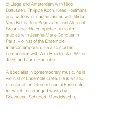
of Liege and Amsterdam with Nico
Baltussen, Philippe Koch, Kees Koelmans
and partook in masterclasses with Midori,
Vera Beths, Tedi Papavrami and Albrecht
Breuninger. He completed his violin
studies with Jeanne-Marie Conquer in
Paris, violinist of the Ensemble
Intercontemporain. He also studied
composition with Wim Henderickx, Willem
Jeths and Jurre Haanstra.
A specialist in contemporary music, he is
violinist of Ensemble Linea. He is artistic
director of the Intercontinental Ensemble,
for which he arranged works by
Beethoven, Schubert, Mendelssohn,
Brahms, Debussy, Schumann and Albéniz
for nonet. His three albums with
Intercontinental Ensemble were
internationally acclaimed are for their
“sonic imagination” and “passionate