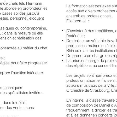
que de chefs tels Hermann
La formation est très axée s
lle aborde en profondeur les
accès aux divers orchestres d
de bases solides jusqu’à
ensembles professionnels.
estes, personnel, éloquent
Elle permet :
lassiques ou contemporaine,
D’assister à des répétitions,
, ; dans la mesure où elle
l’extérieur ;
ension et réalisation des
De réaliser un véritable trava
productions maison ou à l’exté
 consacrée au métier du chef
Rhin ou d’autres institutions 
De prendre en charge des répé
e ;
La prise en charge de projets
tégies pour faire progresser
des répétitions au concert fi
per l’audition intérieure
Les projets sont nombreux et 
professionnalisante ; ils se 
acteurs musicaux de la Ville 
es techniques
Orchestre de Strasbourg, E
es spécialistes invités :
En interne, la classe travail
dans le détail ;
de composition de Daniel d’A
es des vents : sons
fréquemment, à diriger les tr
et à les donner en concerts p