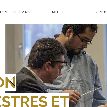
DEMIE D'ETE 2026
MEDIAS
LES MUS
N
ON
STRES ET