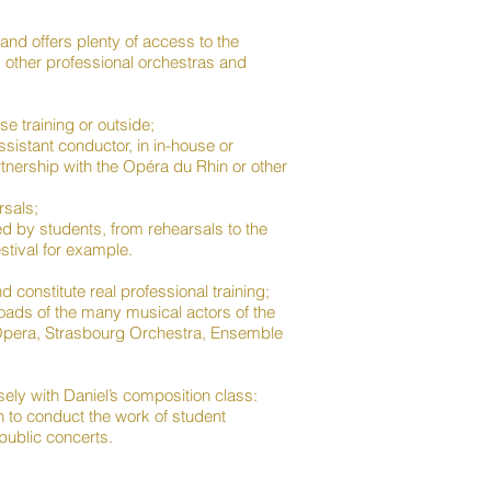
and offers plenty of access to the
 other professional orchestras and
se training or outside;
ssistant conductor, in in-house or
rtnership with the Opéra du Rhin or other
rsals;
led by students, from rehearsals to the
estival for example.
 constitute real professional training;
roads of the many musical actors of the
 Opera, Strasbourg Orchestra, Ensemble
osely with Daniel’s composition class:
n to conduct the work of student
ublic concerts.