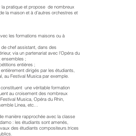
ur la pratique et propose de nombreux
e la maison et à d’autres orchestres et
 avec les formations maisons ou à
il de chef assistant, dans des
rieur, via un partenariat avec l’Opéra du
et ensembles ;
titions entières ;
 entièrement dirigés par les étudiants,
nal, au Festival Musica par exemple.
constituent une véritable formation
situent au croisement des nombreux
: Festival Musica, Opéra du Rhin,
nsemble Linea, etc…
le de manière rapprochée avec la classe
damo : les étudiants sont amenés,
avaux des étudiants compositeurs.trices
ublics.