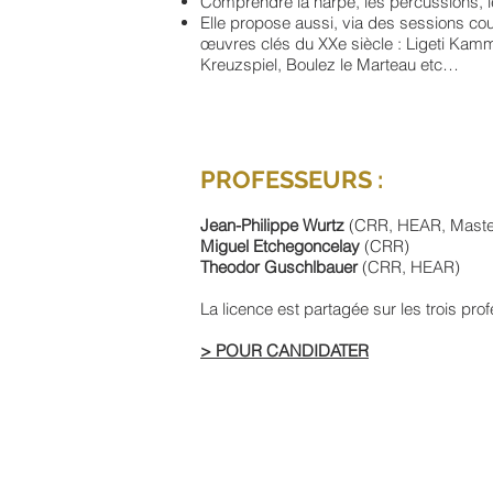
Comprendre la harpe, les percussions, 
Elle propose aussi, via des sessions cour
œuvres clés du XXe siècle : Ligeti Kam
Kreuzspiel, Boulez le Marteau etc…
PROFESSEURS :
Jean-Philippe Wurtz
(CRR, HEAR, Master
Miguel Etchegoncelay
(CRR)
Theodor Guschlbauer
(CRR, HEAR)
La licence est partagée sur les trois pro
> POUR CANDIDATER