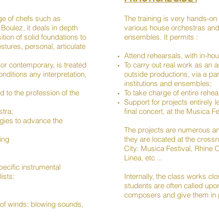
ge of chefs such as
The training is very hands-on 
oulez, it deals in depth
various house orchestras and
tion of solid foundations to
ensembles. It permits :
tures, personal, articulate
Attend rehearsals, with in-hou
 or contemporary, is treated
To carry out real work as an a
onditions any interpretation,
outside productions, via a pa
institutions and ensembles;
ed to the profession of the
To take charge of entire rehea
Support for projects entirely 
tra;
final concert, at the Musica F
egies to advance the
The projects are numerous and
ing
they are located at the cross
City: Musica Festival, Rhine
Linea, etc ...
specific instrumental
lists:
Internally, the class works cl
students are often called upo
composers and give them in p
 of winds: blowing sounds,