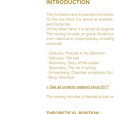
INTRODUCTION
The Orchestra and Ensemble Conducting c
On the one hand, it is aimed at students 
and Doctorate.
On the other hand, it is aimed at beginn
The training focuses on group dynamics: t
from classical to contemporary, includi
particular:
- Debussy,
Prelude to the afternoon
- Debussy,
The sea
- Stravinsky,
Story of the soldier
- Stravinsky,
The rite of spring
- Schoenberg,
Chamber symphony Op 
- Berg,
Wozzeck
> See all projects realised since 2017
The training includes a theoretical part a
THEORETICAL PORTION :