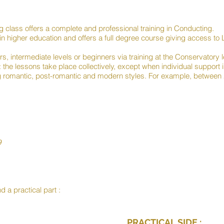
lass offers a complete and professional training in Conducting.
in higher education and offers a full degree course giving access to L
ers, intermediate levels or beginners via training at the Conservator
he lessons take place collectively, except when individual support is
ng romantic, post-romantic and modern styles. For example, between 
9
nd a practical part :
PRACTICAL SIDE :